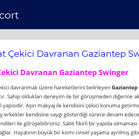
cort
t Çekici Davranan Gaziantep S
Çekici Davranan Gaziantep Swinger
kici davranmak üzere hareketlerini belirleyen
Gaziantep
ştır. Sahip oldukları deneyim ile bir görüşmeden diğerine
al yapısıdır. Aşırı makyaj ile kendisini çekici konuma geti
ey erkekler kendisine saygı gösterdiği sürece devam edec
dileri ile görüşebilirsiniz. Sabit fikirli bir yapıda olmaması
lar. Hayatının büyük bir kısmı cinsel yaşama ayrılmış gibi