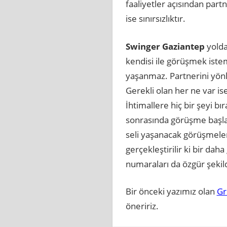
faaliyetler açısından pa
ise sınırsızlıktır.
Swinger Gaziantep
yolda
kendisi ile görüşmek iste
yaşanmaz. Partnerini yönl
Gerekli olan her ne var is
İhtimallere hiç bir şeyi 
sonrasında görüşme başla
seli yaşanacak görüşmeler 
gerçekleştirilir ki bir d
numaraları da özgür şekild
Bir önceki yazımız olan
Gr
öneririz.