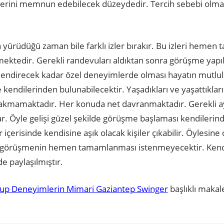
rtnerini memnun edebilecek düzeydedir. Tercih sebebi olm
 yürüdüğü zaman bile farklı izler bırakır. Bu izleri hemen t
mektedir. Gerekli randevuları aldıktan sonra görüşme yapıl
endirecek kadar özel deneyimlerde olması hayatın mutluluk
e kendilerinden bulunabilecektir. Yaşadıkları ve yaşattıklar
bırakmamaktadır. Her konuda net davranmaktadır. Gerekli a
r. Öyle gelişi güzel şekilde görüşme başlaması kendiler
içerisinde kendisine aşık olacak kişiler çıkabilir. Öylesine 
aha görüşmenin hemen tamamlanması istenmeyecektir. Kendi
e paylaşılmıştır.
up Deneyimlerin Mimari Gaziantep Swinger
başlıklı makal