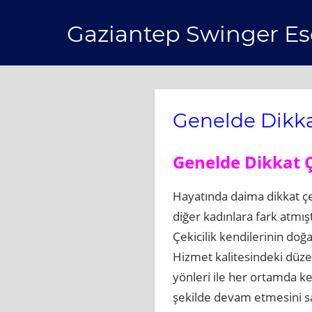
Skip
Gaziantep Swinger Es
to
content
Genelde Dikka
Genelde Dikkat 
Hayatında daima dikkat çe
diğer kadınlara fark atmı
Çekicilik kendilerinin doğ
Hizmet kalitesindeki düz
yönleri ile her ortamda ken
şekilde devam etmesini sağ